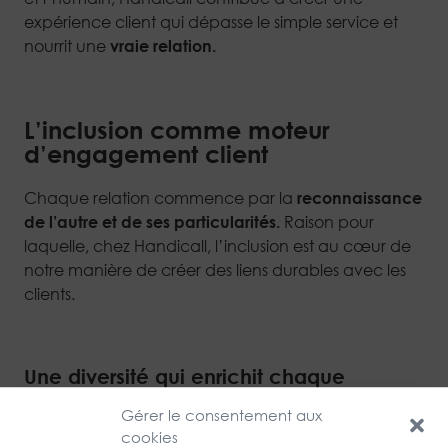
expérience client qui dépasse le simple service et
nourrit une
vraie relation.
L’inclusion comme moteur
d’engagement client
Chaque relation commence par la
reconnaissance
de l’autre et de ses particularités.
Raison pour
laquelle, chez Handicall, l’inclusion est au cœur de
notre manière de créer des liens durables avec les
clients.
Une diversité qui enrichit chaque
interaction
Gérer le consentement aux
cookies
Chez Handicall, l’inclusion n’est pas seulement une