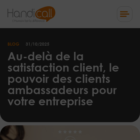
Skip
to
content
L'Humain
fait
la
BLOG
31/10/2025
différence
Au-delà de la
satisfaction client, le
pouvoir des clients
ambassadeurs pour
votre entreprise