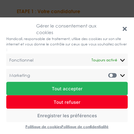
ETAPE 1 : Votre candidature
Nous réceptionnons votre CV afin de
Gérer le consentement aux
l’étudier avec grande attention.
cookies
Handicall, responsable de traitement, utilise des cookies sur son site
internet et vous donne le contrôle sur ceux que vous souhaitez activer
:
Fonctionnel
Toujours activé
Marketing
Market
Tout accepter
Tout refuser
Enregistrer les préférences
Politique de cookies
Politique de confidentialité