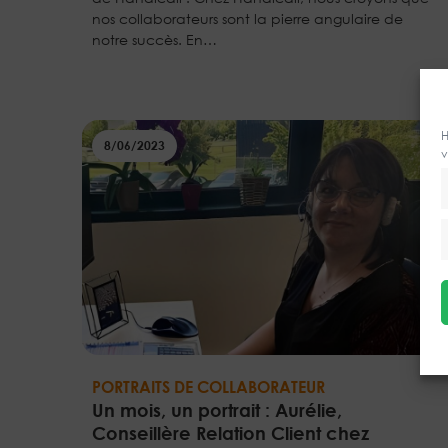
nos collaborateurs sont la pierre angulaire de
notre succès. En…
H
8/06/2023
v
PORTRAITS DE COLLABORATEUR
Un mois, un portrait : Aurélie,
Conseillère Relation Client chez