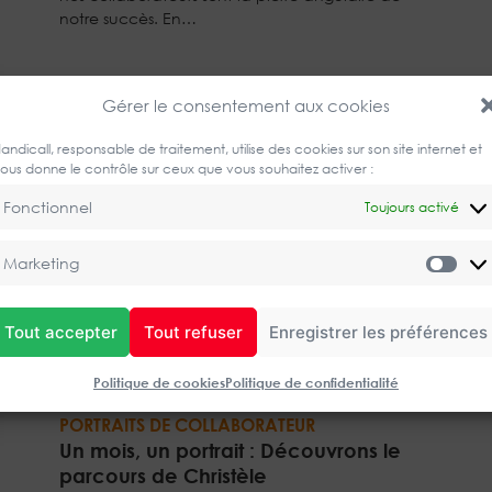
notre succès. En…
Gérer le consentement aux cookies
andicall, responsable de traitement, utilise des cookies sur son site internet et
7/04/2023
ous donne le contrôle sur ceux que vous souhaitez activer :
Fonctionnel
Toujours activé
Marketing
Mar
Tout accepter
Tout refuser
Enregistrer les préférences
Politique de cookies
Politique de confidentialité
PORTRAITS DE COLLABORATEUR
Un mois, un portrait : Découvrons le
parcours de Christèle