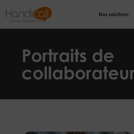
Skip
to
Nos solutions
content
L'Humain
fait
la
différence
Portraits de
collaborateu