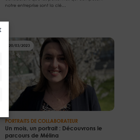
notre entreprise sont la clé…
20/03/2023
keting
PORTRAITS DE COLLABORATEUR
Un mois, un portrait : Découvrons le
parcours de Mélina