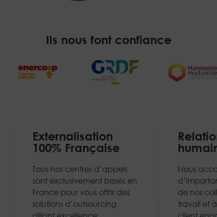
Ils nous font confiance
Externalisation
Relati
100% Française
humain
Tous nos centres d’appels
Nous acc
sont exclusivement basés en
d’importa
France pour vous offrir des
de nos col
solutions d’outsourcing
travail et 
alliant excellence
client en