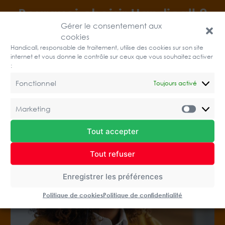
Pourquoi choisir Handicall ?
Gérer le consentement aux
Externaliser sa relation client et ses processus métier
cookies
Handicall, responsable de traitement, utilise des cookies sur son site
autrement, en la confiant à des centres d’appel
internet et vous donne le contrôle sur ceux que vous souhaitez activer
100% français !
:
Fonctionnel
Toujours activé
Marketing
Market
Tout accepter
Tout refuser
Enregistrer les préférences
Politique de cookies
Politique de confidentialité