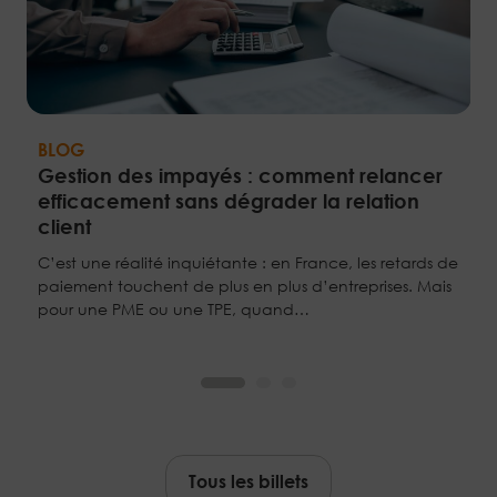
BLOG
B
Gestion des impayés : comment relancer
E
efficacement sans dégrader la relation
s
client
E
n
C’est une réalité inquiétante : en France, les retards de
vo
paiement touchent de plus en plus d’entreprises. Mais
d
pour une PME ou une TPE, quand…
Tous les billets