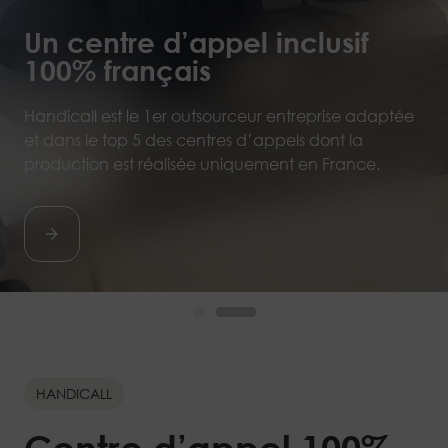
Un centre d’appel inclusif
Gestion des impayés : les
100% français
bonnes pratiques
Handicall est le 1er outsourceur entreprise adaptée
Comment relancer efficacement sans dégrader la
et dans le top 5 des centres d’appels dont la
relation client ?
production est réalisée uniquement en France.
HANDICALL