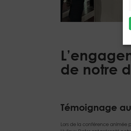
L’engagem
de notre 
Témoignage aut
Lors de la conférence animée pa