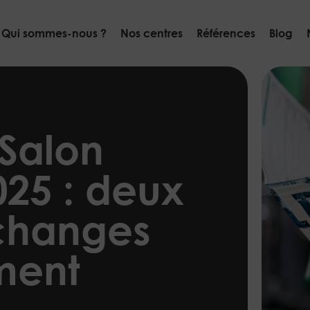
Qui sommes-nous ?
Nos centres
Références
Blog
 Salon
025 : deux
changes
ment