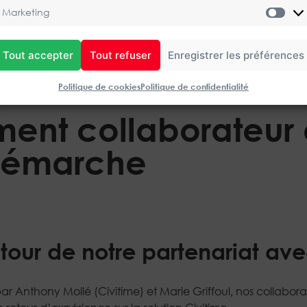
Marketing
Mar
Tout accepter
Tout refuser
Enregistrer les préférences
Politique de cookies
Politique de confidentialité
ent collaborateur
démarche
our de notre partenariat ave
r Anthony Mollé (Civitime) et Marie Griffoul, nos collabor