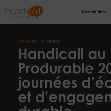
Skip
to
Nos solutions
content
L'Humain
fait
la
différence
ACTUALITÉS
14/10/2025
Handicall au
Produrable 2
journées d’é
et d’engage
durable