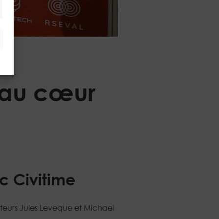
keting
 au cœur
c Civitime
ateurs Jules Leveque et Michael