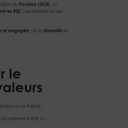
dition du
Pavillon LUCIE
, un
ent·es RSE
, ces femmes et ces
ve et engagée
, où la
diversité
et
r le
valeurs
lass sur le thème :
u la référent·e RSE ? »